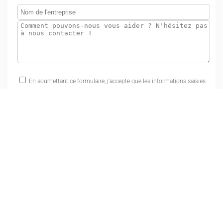
En soumettant ce formulaire, j'accepte que les informations saisies
soient exploitées dans le cadre strict de ma demande.
Inscrivez-vous à notre newsletter et
découvrez nos idées inspirantes