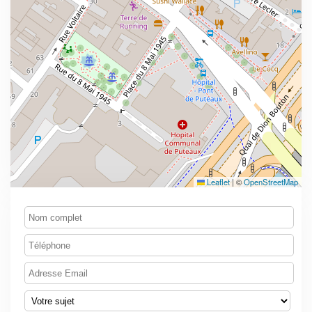
Leaflet
|
©
OpenStreetMap